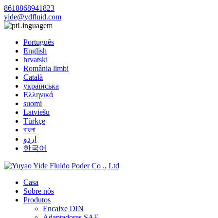
8618868941823
yide@ydfluid.com
Linguagem
Português
English
hrvatski
România limbi
Català
українська
Ελληνικά
suomi
Latviešu
Türkçe
বাংলা
اردو
한국어
Casa
Sobre nós
Produtos
Encaixe DIN
Adaptadores SAE