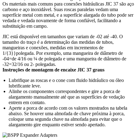
Os materiais mais comuns para conexões hidráulicas JIC 37 são aço
carbono e aço inoxidável. Suas roscas paralelas vedam uma
superfície metal com metal, e a superfície alargada do tubo pode ser
vedada e vedada novamente de forma confiável, facilitando a
substituição em campo.
JIC está disponível em tamanhos que variam de -02 até -40. O
tamanho do traço é a determinação das medidas de tubos,
mangueiras e conexões, medidas em incrementos de
1/{3}}polegada. Por exemplo, uma mangueira de diâmetro de
-04=de 4/16 ou ¼ de polegada e uma mangueira de diâmetro de
-32=32/16 ou 2- polegadas.
Instruções de montagem de encaixe JIC 37 graus
Lubrifique as roscas e o cone com fluido hidráulico ou óleo
lubrificante leve.
Alinhe os componentes correspondentes e gire a porca de
alargamento manualmente até que as superfícies de vedação
entrem em contato.
Aperte a porca de acordo com os valores mostrados na tabela
abaixo. Se houver uma almofada de chave próxima à porca,
coloque uma segunda chave na almofada para evitar que o
alargamento gire enquanto estiver sendo apertado.