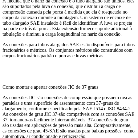
À medida que o nariz da conexão e o tubo alargado são unidos, eles
são suportados pela luva da conexão, que distribui a carga de
compressão causada pela porca à medida que ela é rosqueada no
corpo da conexão durante a montagem. Um sistema de encaixe de
tubo alargado SAE instalado é fácil de identificar. A luva se projeta
na parte de trás da porca. Esta extensão fornece suporte adicional à
tubulação e diminui a carga longitudinal no nariz da conexão.
As conexões para tubos alargados SAE estão disponíveis para tubos
fracionários e métricos. Os conjuntos métricos são construídos com
corpos fracionários padrão e porcas e luvas métricas.
Como montar e apertar conexões JIC de 37 graus
As conexões JIC são conexões de compressão que possuem roscas
paralelas e uma superfície de assentamento com 37-graus de
alargamento, conforme especificado pela SAE J514 e ISO 8434-2.
As conexões de grau JIC 37-são compatíveis com as conexões SAE
37, tornando-as facilmente intercambiáveis. 37-conexões de grau
são usadas em aplicações de pressão mais alta. Comparativamente,
as conexões de grau 45-SAE são usadas para baixas pressões, como
automotiva, ar condicionado e refrigeração.