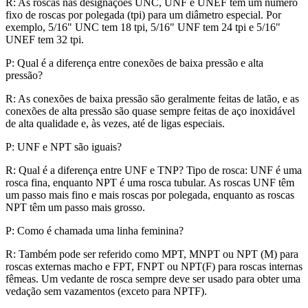
R: As roscas nas designações UNC, UNF e UNEF têm um número
fixo de roscas por polegada (tpi) para um diâmetro especial. Por
exemplo, 5/16" UNC tem 18 tpi, 5/16" UNF tem 24 tpi e 5/16"
UNEF tem 32 tpi.
P: Qual é a diferença entre conexões de baixa pressão e alta
pressão?
R: As conexões de baixa pressão são geralmente feitas de latão, e as
conexões de alta pressão são quase sempre feitas de aço inoxidável
de alta qualidade e, às vezes, até de ligas especiais.
P: UNF e NPT são iguais?
R: Qual é a diferença entre UNF e TNP? Tipo de rosca: UNF é uma
rosca fina, enquanto NPT é uma rosca tubular. As roscas UNF têm
um passo mais fino e mais roscas por polegada, enquanto as roscas
NPT têm um passo mais grosso.
P: Como é chamada uma linha feminina?
R: Também pode ser referido como MPT, MNPT ou NPT (M) para
roscas externas macho e FPT, FNPT ou NPT(F) para roscas internas
fêmeas. Um vedante de rosca sempre deve ser usado para obter uma
vedação sem vazamentos (exceto para NPTF).