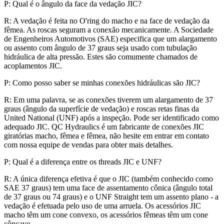
P: Qual é o ângulo da face da vedação JIC?
R: A vedação é feita no O'ring do macho e na face de vedação da
fêmea. As roscas seguram a conexão mecanicamente. A Sociedade
de Engenheiros Automotivos (SAE) especifica que um alargamento
ou assento com ângulo de 37 graus seja usado com tubulação
hidráulica de alta pressão. Estes são comumente chamados de
acoplamentos JIC.
P: Como posso saber se minhas conexões hidráulicas são JIC?
R: Em uma palavra, se as conexões tiverem um alargamento de 37
graus (ângulo da superfície de vedação) e roscas retas finas da
United National (UNF) após a inspeção. Pode ser identificado como
adequado JIC. QC Hydraulics é um fabricante de conexões JIC
giratórias macho, fêmea e fêmea, não hesite em entrar em contato
com nossa equipe de vendas para obter mais detalhes.
P: Qual é a diferença entre os threads JIC e UNF?
R: A única diferença efetiva é que o JIC (também conhecido como
SAE 37 graus) tem uma face de assentamento cônica (ângulo total
de 37 graus ou 74 graus) e o UNF Straight tem um assento plano - a
vedação é efetuada pelo uso de uma arruela. Os acessórios JIC
macho têm um cone convexo, os acessórios fêmeas têm um cone
côncavo.