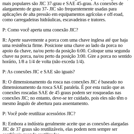
mais populares são JIC 37-grau e SAE 45-grau. As conexões de
alargamento de grau 37- JIC são frequentemente usadas para
aplicações de alta pressão em equipamentos agrícolas e off-road,
como carregadeiras hidráulicas, escavadeiras e tratores.
P: Como você aperta uma conexão JIC?
R: Aperte suavemente a porca com uma chave inglesa até que haja
uma resistência firme. Posicione uma chave ao lado da porca no
apoio da chave, na/ou perto da posição 6:00. Coloque uma segunda
chave na porca, na/ou perto da posição 3:00. Gire a porca no sentido
horário, 1/8 a 1/4 de volta (não exceda 1/4).
P: As conexões JIC e SAE são iguais?
R: O dimensionamento da rosca nas conexões JIC é baseado no
dimensionamento da rosca SAE paralela. É por esta razão que as
conexões roscadas SAE de 45 graus podem ser rosqueadas nas
conexões JIC; no entanto, deve-se ter cuidado, pois eles não têm o
mesmo ângulo de abertura para assentamento.
P: Você pode reutilizar acessórios JIC?
R: Embora a indústria geralmente aceite que as conexões alargadas
JIC de 37 graus são reutilizáveis, elas podem nem sempre ser